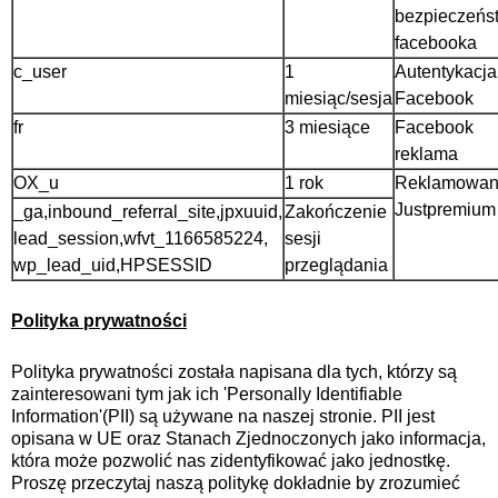
bezpieczeńs
facebooka
c_user
1
Autentykacja
miesiąc/sesja
Facebook
fr
3 miesiące
Facebook
reklama
OX_u
1 rok
Reklamowan
Justpremium
_ga,inbound_referral_site,jpxuuid,
Zakończenie
lead_session,wfvt_1166585224,
sesji
wp_lead_uid,HPSESSID
przeglądania
Polityka prywatności
Polityka prywatności została napisana dla tych, którzy są
zainteresowani tym jak ich 'Personally Identifiable
Information'(PII) są używane na naszej stronie. PII jest
opisana w UE oraz Stanach Zjednoczonych jako informacja,
która może pozwolić nas zidentyfikować jako jednostkę.
Proszę przeczytaj naszą politykę dokładnie by zrozumieć