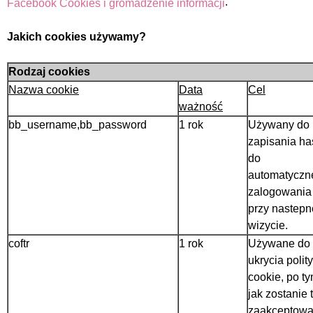
.
Facebook Cookies i gromadzenie informacji
Jakich cookies używamy?
Rodzaj cookies
Nazwa cookie
Data
Cel
ważność
bb_username,bb_password
1 rok
Używany do
zapisania ha
do
automatyczn
zalogowania
przy nastepn
wizycie.
coftr
1 rok
Używane do
ukrycia polity
cookie, po t
jak zostanie 
zaakceptow