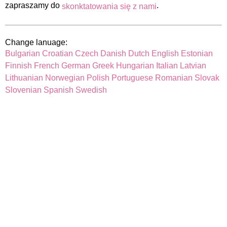
zapraszamy do
.
skonktatowania się z nami
Change lanuage:
Bulgarian
Croatian
Czech
Danish
Dutch
English
Estonian
Finnish
French
German
Greek
Hungarian
Italian
Latvian
Lithuanian
Norwegian
Polish
Portuguese
Romanian
Slovak
Slovenian
Spanish
Swedish