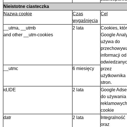
Nieistotne ciasteczka
Nazwa cookie
Czas
Cel
wygaśnięcia
__utma, __utmb
2 lata
Cookies, któ
and other __utm-cookies
Google Analy
używa do
przechowyw
informacji od
odwiedzany
__utmc
6 miesięcy
przez
użytkownika
stron.
id,IDE
2 lata
Google Adse
do używania
reklamowyc
cookie
datr
2 lata
Integralność
oraz