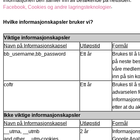
informasjonen den samler inn av besøkende på nettsiden:
.
Facebook, Cookies og andre lagringsteknologier
Hvilke informasjonskapsler bruker vi?
Viktige informasjonskapsler
Navn på Informasjonskapsel
Utløpstid
Formål
bb_username,bb_password
Ett år
Brukes til å
på neste bes
våre medlem
inn på sin ko
coftr
Ett år
Brukes til å 
advarselen f
informasjon
etter at du 
Ikke viktige informasjonskapsler
Navn på Informasjonskapsel
Utløpstid
Formål
__utma, __utmb
2 år
Informasjon
and other __utm-cookies
Google Analy