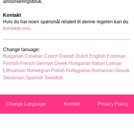
annonseringsbruk.
Kontakt
Hvis du har noen spørsmål relatert til denne regelen kan du
.
kontakte oss
Change lanuage:
Bulgarian
Croatian
Czech
Danish
Dutch
English
Estonian
Finnish
French
German
Greek
Hungarian
Italian
Latvian
Lithuanian
Norwegian
Polish
Portuguese
Romanian
Slovak
Slovenian
Spanish
Swedish
Change Language
Kontakt
Privacy Policy