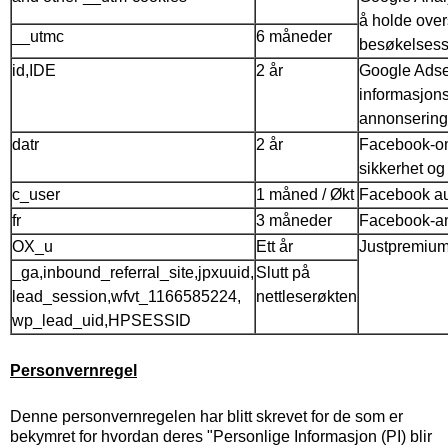
å holde over
__utmc
6 måneder
besøkelsess
id,IDE
2 år
Google Adse
informasjons
annonsering
datr
2 år
Facebook-o
sikkerhet og 
c_user
1 måned / Økt
Facebook au
fr
3 måneder
Facebook-a
OX_u
Ett år
Justpremium
_ga,inbound_referral_site,jpxuuid,
Slutt på
lead_session,wfvt_1166585224,
nettleserøkten
wp_lead_uid,HPSESSID
Personvernregel
Denne personvernregelen har blitt skrevet for de som er
bekymret for hvordan deres "Personlige Informasjon (PI) blir