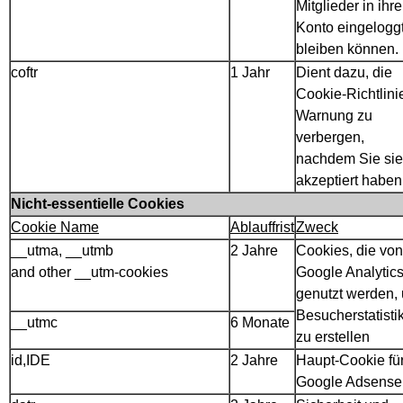
Mitglieder in ihr
Konto eingelogg
bleiben können.
coftr
1 Jahr
Dient dazu, die
Cookie-Richtlini
Warnung zu
verbergen,
nachdem Sie sie
akzeptiert haben
Nicht-essentielle Cookies
Cookie Name
Ablauffrist
Zweck
__utma, __utmb
2 Jahre
Cookies, die von
and other __utm-cookies
Google Analytic
genutzt werden,
Besucherstatisti
__utmc
6 Monate
zu erstellen
id,IDE
2 Jahre
Haupt-Cookie fü
Google Adsense