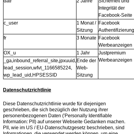
datr
2 Jahre
Sicherheit und
Integrität der
Facebook-Seite
c_user
1 Monat /
Facebook
Sitzung
Authentifizierun
fr
3 Monate
Facebook
Werbeanzeigen
OX_u
1 Jahr
Justpremium
Werbeanzeigen
_ga,inbound_referral_site,jpxuuid,
Ende der
lead_session,wfvt_1166585224,
Web-
wp_lead_uid,HPSESSID
Sitzung
Datenschutzrichtlinie
Diese Datenschutzrichtlinie wurde für diejenigen
geschrieben, die sich bezüglich der Nutzung ihrer
personenbezogenen Daten ('Personally Identifiable
Information: PII) auf unserer Webseite Gedanken machen.
PII, wie im US / EU-Datenschutzgesetz beschrieben, sind
Informationen, die verwendet werden können, um eine