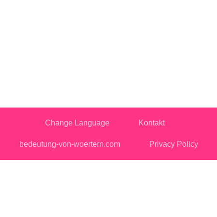
Change Language
Kontakt
bedeutung-von-woertern.com
Privacy Policy