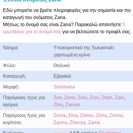
Εδώ μπορείτε να βρείτε πληροφορίες για την σημασία και την
καταγωγή του ονόματος Zana.
Μήπως το όνομά σας είναι Zana? Παρακαλώ απαντήστε
5
ερωτήσεις για το όνομά σας
για να βελτιώσετε το προφίλ σας.
Νόημα:
Υποκοριστικό της Susannah:
χαριτωμένη κρίνο
Φύλο:
Θηλυκό
Καταγωγή:
Εβραϊκά
Μορφή:
Shoshana
Παρόμοιος ήχος για
Zen
,
Zane
,
Zein
,
Zion
,
Zhen
,
Zain
,
αγόρια:
Zhin
,
Zaman
Παρόμοιος ήχος για
Zenia
,
Zina
,
Zanou
,
Zena
,
Zinnia
,
κορίτσια:
Zanna
,
Zhenya
,
Zama