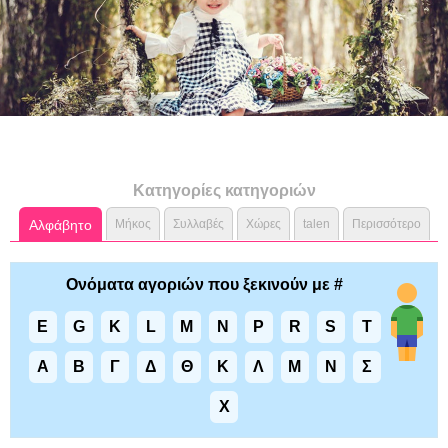
Κατηγορίες κατηγοριών
Αλφάβητο
Μήκος
Συλλαβές
Χώρες
talen
Περισσότερο
Ονόματα αγοριών που ξεκινούν με #
E
G
K
L
M
N
P
R
S
T
Α
Β
Γ
Δ
Θ
Κ
Λ
Μ
Ν
Σ
Χ