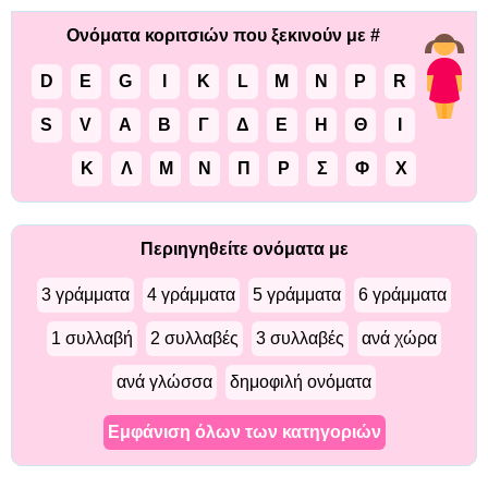
Ονόματα κοριτσιών που ξεκινούν με #
D
E
G
I
K
L
M
N
P
R
S
V
Α
Β
Γ
Δ
Ε
Η
Θ
Ι
Κ
Λ
Μ
Ν
Π
Ρ
Σ
Φ
Χ
Περιηγηθείτε ονόματα με
3 γράμματα
4 γράμματα
5 γράμματα
6 γράμματα
1 συλλαβή
2 συλλαβές
3 συλλαβές
ανά χώρα
ανά γλώσσα
δημοφιλή ονόματα
Εμφάνιση όλων των κατηγοριών