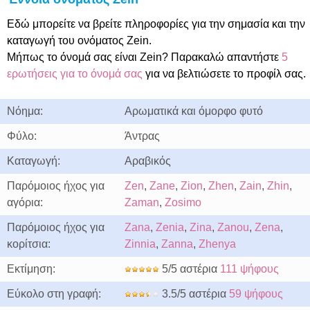
Εδώ μπορείτε να βρείτε πληροφορίες για την σημασία και την
καταγωγή του ονόματος Zein.
Μήπως το όνομά σας είναι Zein? Παρακαλώ απαντήστε
5
ερωτήσεις για το όνομά σας
για να βελτιώσετε το προφίλ σας.
Νόημα:
Αρωματικά και όμορφο φυτό
Φύλο:
Άντρας
Καταγωγή:
Αραβικός
Παρόμοιος ήχος για
Zen
,
Zane
,
Zion
,
Zhen
,
Zain
,
Zhin
,
αγόρια:
Zaman
,
Zosimo
Παρόμοιος ήχος για
Zana
,
Zenia
,
Zina
,
Zanou
,
Zena
,
κορίτσια:
Zinnia
,
Zanna
,
Zhenya
Εκτίμηση:
5/5 αστέρια
111 ψήφους
Εύκολο στη γραφή:
3.5/5 αστέρια
59 ψήφους