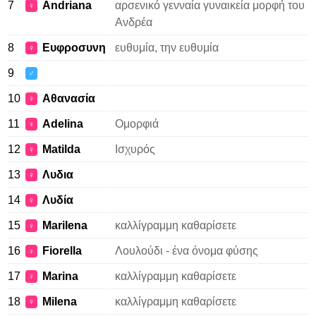
7
Andriana
αρσενικό γενναία γυναικεία μορφή του
♀
Ανδρέα
8
Ευφροσυνη
ευθυμία, την ευθυμία
♀
9
♂
10
Αθανασία
♀
11
Adelina
Ομορφιά
♀
12
Matilda
Ισχυρός
♀
13
Λυδια
♀
14
Λυδία
♀
15
Marilena
καλλίγραμμη καθαρίσετε
♀
16
Fiorella
Λουλούδι - ένα όνομα φύσης
♀
17
Marina
καλλίγραμμη καθαρίσετε
♀
18
Milena
καλλίγραμμη καθαρίσετε
♀