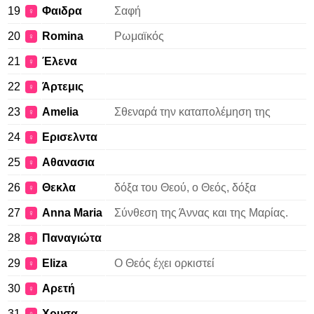
19
Φαιδρα
Σαφή
♀
20
Romina
Ρωμαϊκός
♀
21
Έλενα
♀
22
Άρτεμις
♀
23
Amelia
Σθεναρά την καταπολέμηση της
♀
24
Ερισελντα
♀
25
Αθανασια
♀
26
Θεκλα
δόξα του Θεού, ο Θεός, δόξα
♀
27
Anna Maria
Σύνθεση της Άννας και της Μαρίας.
♀
28
Παναγιώτα
♀
29
Eliza
Ο Θεός έχει ορκιστεί
♀
30
Αρετή
♀
31
Χρυσα