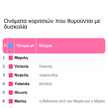
Ονόματα κοριτσιών που θυμούνται με
δυσκολία
#
Όνομα
Νόημα
♂
1
Μαριλη
♀
2
Victoria
Νικητής
♀
3
Νεφελη
νεφελώδης
♀
4
Yolanda
βιολέτα
♀
5
Θεωνη
♀
6
Mariza
η θάλασσα από την Μαρία και η Μαρία
♀