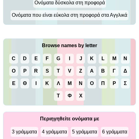
Ονόματα δύσκολα στη προφορά
Ονόματα που είναι εύκολα στη προφορά στα Αγγλικά
Browse names by letter
C
D
E
F
G
I
J
K
L
M
N
O
P
R
S
T
V
Z
Α
Β
Γ
Δ
Ε
Θ
Ι
Κ
Λ
Μ
Ν
Ο
Π
Ρ
Σ
Τ
Φ
Χ
Περιηγηθείτε ονόματα με
3 γράμματα
4 γράμματα
5 γράμματα
6 γράμματα