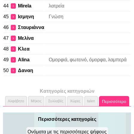
44
Mirela
λατρεία
♀
45
Ισμηνη
Γνώση
♀
46
Σταυριάννα
♀
47
Μελίνα
♀
48
Κλεα
♀
49
Alina
Ομορφιά, φωτεινό, όμορφα, λαμπερά
♀
50
Δαναη
♀
Κατηγορίες κατηγοριών
Αλφάβητο
Μήκος
Συλλαβές
Χώρες
talen
Περισσότερο
Περισσότερες κατηγορίες
Ονόματα με τις περισσότερες ψήφους