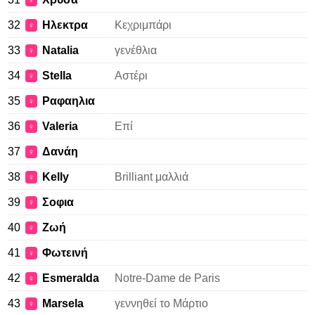
♀
32
Ηλεκτρα
Κεχριμπάρι
♀
33
Natalia
γενέθλια
♀
34
Stella
Αστέρι
♀
35
Ραφαηλια
♀
36
Valeria
Επί
♀
37
Δανάη
♀
38
Kelly
Brilliant μαλλιά
♀
39
Σοφια
♀
40
Ζωή
♀
41
Φωτεινή
♀
42
Esmeralda
Notre-Dame de Paris
♀
43
Marsela
γεννηθεί το Μάρτιο
♀