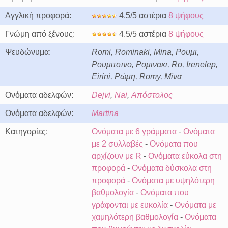
Αγγλική προφορά:
4.5/5 αστέρια
8 ψήφους
Γνώμη από ξένους:
4.5/5 αστέρια
8 ψήφους
Ψευδώνυμα:
Romi, Rominaki, Mina, Ρουμι,
Ρουμιτσινο, Ρομινακι, Ro, Irenelep,
Eirini, Ρώμη, Romy, Μίνα
Ονόματα αδελφών:
Dejvi
,
Nai
,
Απόστολος
Ονόματα αδελφών:
Martina
Κατηγορίες:
Ονόματα με 6 γράμματα
-
Ονόματα
με 2 συλλαβές
-
Ονόματα που
αρχίζουν με R
-
Ονόματα εύκολα στη
προφορά
-
Ονόματα δύσκολα στη
προφορά
-
Ονόματα με υψηλότερη
βαθμολογία
-
Ονόματα που
γράφονται με ευκολία
-
Ονόματα με
χαμηλότερη βαθμολογία
-
Ονόματα