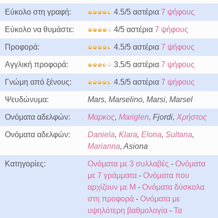
Εύκολο στη γραφή:
4.5/5 αστέρια
7 ψήφους
Εύκολο να θυμάστε:
4/5 αστέρια
7 ψήφους
Προφορά:
4.5/5 αστέρια
7 ψήφους
Αγγλική προφορά:
3.5/5 αστέρια
7 ψήφους
Γνώμη από ξένους:
4.5/5 αστέρια
7 ψήφους
Ψευδώνυμα:
Mars, Marselino, Marsi, Marsel
Ονόματα αδελφών:
Μαρκος
,
Mariglen
, Fjordi,
Χρήστος
Ονόματα αδελφών:
Daniela
,
Klara
,
Elona
,
Sultana
,
Marianna
, Asiona
Κατηγορίες:
Ονόματα με 3 συλλαβές
-
Ονόματα
με 7 γράμματα
-
Ονόματα που
αρχίζουν με M
-
Ονόματα δύσκολα
στη προφορά
-
Ονόματα με
υψηλότερη βαθμολογία
-
Τα