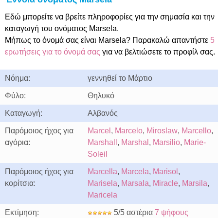
Εδώ μπορείτε να βρείτε πληροφορίες για την σημασία και την
καταγωγή του ονόματος Marsela.
Μήπως το όνομά σας είναι Marsela? Παρακαλώ απαντήστε
5
ερωτήσεις για το όνομά σας
για να βελτιώσετε το προφίλ σας.
Νόημα:
γεννηθεί το Μάρτιο
Φύλο:
Θηλυκό
Καταγωγή:
Αλβανός
Παρόμοιος ήχος για
Marcel
,
Marcelo
,
Miroslaw
,
Marcello
,
αγόρια:
Marshall
,
Marshal
,
Marsilio
,
Marie-
Soleil
Παρόμοιος ήχος για
Marcella
,
Marcela
,
Marisol
,
κορίτσια:
Marisela
,
Marsala
,
Miracle
,
Marsila
,
Maricela
Εκτίμηση:
5/5 αστέρια
7 ψήφους