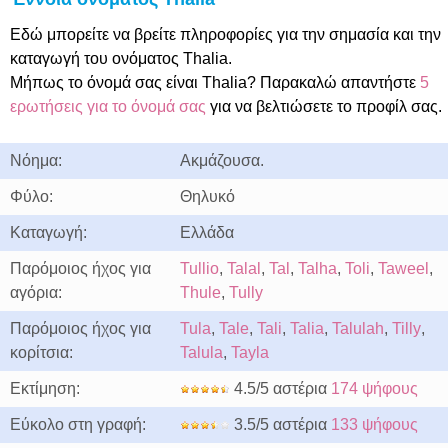
Εδώ μπορείτε να βρείτε πληροφορίες για την σημασία και την
καταγωγή του ονόματος Thalia.
Μήπως το όνομά σας είναι Thalia? Παρακαλώ απαντήστε
5
ερωτήσεις για το όνομά σας
για να βελτιώσετε το προφίλ σας.
Νόημα:
Ακμάζουσα.
Φύλο:
Θηλυκό
Καταγωγή:
Ελλάδα
Παρόμοιος ήχος για
Tullio
,
Talal
,
Tal
,
Talha
,
Toli
,
Taweel
,
αγόρια:
Thule
,
Tully
Παρόμοιος ήχος για
Tula
,
Tale
,
Tali
,
Talia
,
Talulah
,
Tilly
,
κορίτσια:
Talula
,
Tayla
Εκτίμηση:
4.5/5 αστέρια
174 ψήφους
Εύκολο στη γραφή:
3.5/5 αστέρια
133 ψήφους