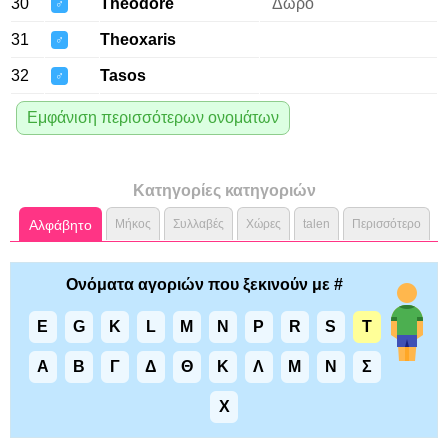
30
Theodore
Δώρο
♂
31
Theoxaris
♂
32
Tasos
♂
Εμφάνιση περισσότερων ονομάτων
Κατηγορίες κατηγοριών
Αλφάβητο
Μήκος
Συλλαβές
Χώρες
talen
Περισσότερο
Ονόματα αγοριών που ξεκινούν με #
E
G
K
L
M
N
P
R
S
T
Α
Β
Γ
Δ
Θ
Κ
Λ
Μ
Ν
Σ
Χ