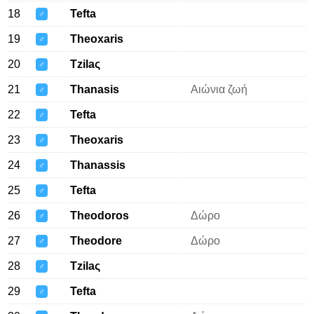
18
Tefta
♂
19
Theoxaris
♂
20
Tzilaς
♂
21
Thanasis
Αιώνια ζωή
♂
22
Tefta
♂
23
Theoxaris
♂
24
Thanassis
♂
25
Tefta
♂
26
Theodoros
Δώρο
♂
27
Theodore
Δώρο
♂
28
Tzilaς
♂
29
Tefta
♂