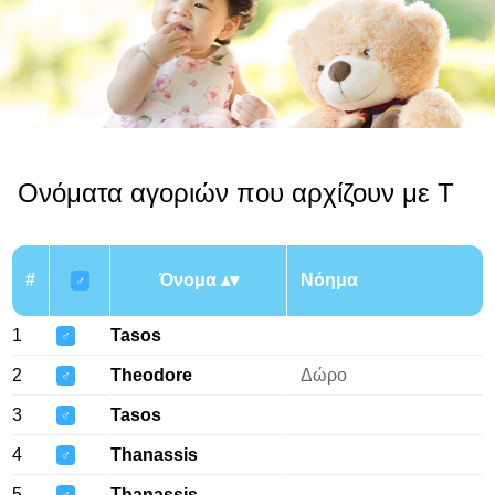
Ονόματα αγοριών που αρχίζουν με T
#
Όνομα
Νόημα
♂
1
Tasos
♂
2
Theodore
Δώρο
♂
3
Tasos
♂
4
Thanassis
♂
5
Thanassis