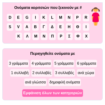
Ονόματα κοριτσιών που ξεκινούν με #
D
E
G
I
K
L
M
N
P
R
S
V
Α
Β
Γ
Δ
Ε
Η
Θ
Ι
Κ
Λ
Μ
Ν
Π
Ρ
Σ
Φ
Χ
Περιηγηθείτε ονόματα με
3 γράμματα
4 γράμματα
5 γράμματα
6 γράμματα
1 συλλαβή
2 συλλαβές
3 συλλαβές
ανά χώρα
ανά γλώσσα
δημοφιλή ονόματα
Εμφάνιση όλων των κατηγοριών