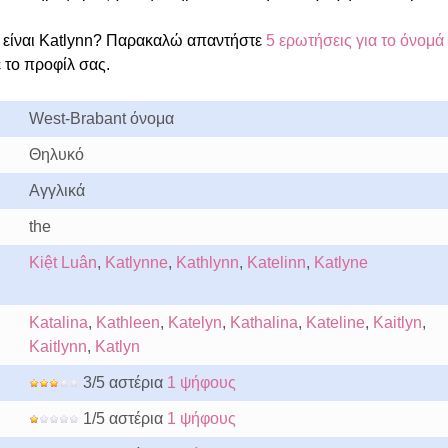
είναι Katlynn? Παρακαλώ απαντήστε
5 ερωτήσεις για το όνομά
 το προφίλ σας.
West-Brabant όνομα
Θηλυκό
Αγγλικά
the
Kiệt Luân
,
Katlynne
,
Kathlynn
,
Katelinn
,
Katlyne
Katalina
,
Kathleen
,
Katelyn
,
Kathalina
,
Kateline
,
Kaitlyn
,
Kaitlynn
,
Katlyn
3/5 αστέρια
1 ψήφους
1/5 αστέρια
1 ψήφους