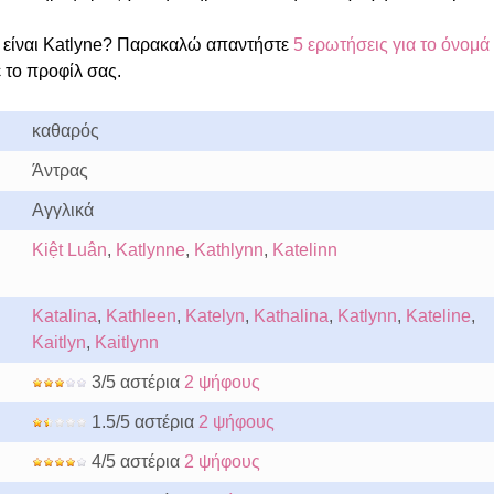
είναι Katlyne? Παρακαλώ απαντήστε
5 ερωτήσεις για το όνομά
 το προφίλ σας.
καθαρός
Άντρας
Αγγλικά
Kiệt Luân
,
Katlynne
,
Kathlynn
,
Katelinn
Katalina
,
Kathleen
,
Katelyn
,
Kathalina
,
Katlynn
,
Kateline
,
Kaitlyn
,
Kaitlynn
3/5 αστέρια
2 ψήφους
1.5/5 αστέρια
2 ψήφους
4/5 αστέρια
2 ψήφους