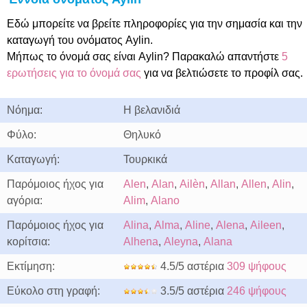
Εδώ μπορείτε να βρείτε πληροφορίες για την σημασία και την
καταγωγή του ονόματος Aylin.
Μήπως το όνομά σας είναι Aylin? Παρακαλώ απαντήστε
5
ερωτήσεις για το όνομά σας
για να βελτιώσετε το προφίλ σας.
Νόημα:
Η βελανιδιά
Φύλο:
Θηλυκό
Καταγωγή:
Τουρκικά
Παρόμοιος ήχος για
Alen
,
Alan
,
Ailèn
,
Allan
,
Allen
,
Alin
,
αγόρια:
Alim
,
Alano
Παρόμοιος ήχος για
Alina
,
Alma
,
Aline
,
Alena
,
Aileen
,
κορίτσια:
Alhena
,
Aleyna
,
Alana
Εκτίμηση:
4.5/5 αστέρια
309 ψήφους
Εύκολο στη γραφή:
3.5/5 αστέρια
246 ψήφους