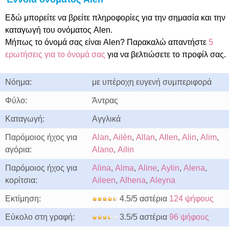
Εδώ μπορείτε να βρείτε πληροφορίες για την σημασία και την
καταγωγή του ονόματος Alen.
Μήπως το όνομά σας είναι Alen? Παρακαλώ απαντήστε
5
ερωτήσεις για το όνομά σας
για να βελτιώσετε το προφίλ σας.
Νόημα:
με υπέροχη ευγενή συμπεριφορά
Φύλο:
Άντρας
Καταγωγή:
Αγγλικά
Παρόμοιος ήχος για
Alan
,
Ailèn
,
Allan
,
Allen
,
Alin
,
Alim
,
αγόρια:
Alano
,
Ailin
Παρόμοιος ήχος για
Alina
,
Alma
,
Aline
,
Aylin
,
Alena
,
κορίτσια:
Aileen
,
Alhena
,
Aleyna
Εκτίμηση:
4.5/5 αστέρια
124 ψήφους
Εύκολο στη γραφή:
3.5/5 αστέρια
96 ψήφους