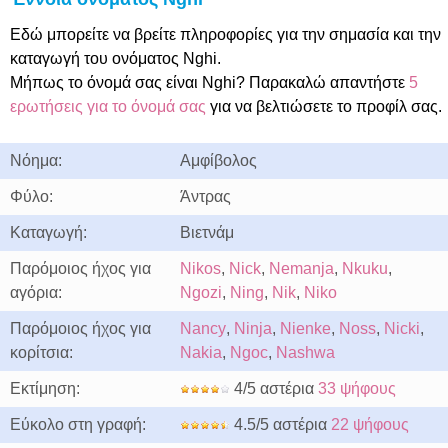
Εδώ μπορείτε να βρείτε πληροφορίες για την σημασία και την
καταγωγή του ονόματος Nghi.
Μήπως το όνομά σας είναι Nghi? Παρακαλώ απαντήστε
5
ερωτήσεις για το όνομά σας
για να βελτιώσετε το προφίλ σας.
Νόημα:
Αμφίβολος
Φύλο:
Άντρας
Καταγωγή:
Βιετνάμ
Παρόμοιος ήχος για
Nikos
,
Nick
,
Nemanja
,
Nkuku
,
αγόρια:
Ngozi
,
Ning
,
Nik
,
Niko
Παρόμοιος ήχος για
Nancy
,
Ninja
,
Nienke
,
Noss
,
Nicki
,
κορίτσια:
Nakia
,
Ngoc
,
Nashwa
Εκτίμηση:
4/5 αστέρια
33 ψήφους
Εύκολο στη γραφή:
4.5/5 αστέρια
22 ψήφους