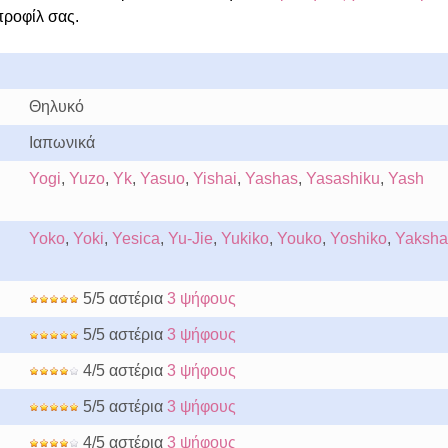
προφίλ σας.
Θηλυκό
Ιαπωνικά
Yogi
,
Yuzo
,
Yk
,
Yasuo
,
Yishai
,
Yashas
,
Yasashiku
,
Yash
Yoko
,
Yoki
,
Yesica
,
Yu-Jie
,
Yukiko
,
Youko
,
Yoshiko
,
Yaksha
5/5 αστέρια
3 ψήφους
5/5 αστέρια
3 ψήφους
4/5 αστέρια
3 ψήφους
5/5 αστέρια
3 ψήφους
4/5 αστέρια
3 ψήφους