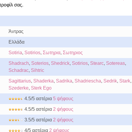
προφίλ σας.
Άντρας
Ελλάδα
Sotiria
,
Sotirios
,
Σωτηρια
,
Σωτηριος
Shadrach
,
Soterios
,
Shedrick
,
Sotirios
,
Stearc
,
Sotereas
,
Schadrac
,
Sihtric
Sagittarius
,
Shaderka
,
Sadrika
,
Shadriescha
,
Sedrik
,
Stark
,
Szederke
,
Sterk Ego
4.5/5 αστέρια
5 ψήφους
4.5/5 αστέρια
2 ψήφους
3.5/5 αστέρια
2 ψήφους
4/5 αστέρια
2 ψήφους