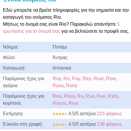
Εδώ μπορείτε να βρείτε πληροφορίες για την σημασία και την
καταγωγή του ονόματος Rio.
Μήπως το όνομά σας είναι Rio? Παρακαλώ απαντήστε
5
ερωτήσεις για το όνομά σας
για να βελτιώσετε το προφίλ σας.
Νόημα:
Ποτάμι
Φύλο:
Άντρας
Καταγωγή:
Ισπανικά
Παρόμοιος ήχος για
Roy
,
Re
,
Ray
,
Rey
,
Roar
,
Row
,
αγόρια:
Ryuu
,
Rorry
Παρόμοιος ήχος για
Rea
,
Roya
,
Ra
,
Rua
,
Rae
,
Rahi
,
κορίτσια:
Rayya
,
Riya
Εκτίμηση:
4.5/5 αστέρια
223 ψήφους
Εύκολο στη γραφή:
4.5/5 αστέρια
138 ψήφους