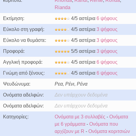
κορίτσια:
Rhonda
,
Randi
,
Rente
,
Ronda
,
Rianda
Εκτίμηση:
4/5 αστέρια
6 ψήφους
Εύκολο στη γραφή:
4/5 αστέρια
3 ψήφους
Εύκολο να θυμάστε:
4/5 αστέρια
3 ψήφους
Προφορά:
5/5 αστέρια
3 ψήφους
Αγγλική προφορά:
4/5 αστέρια
6 ψήφους
Γνώμη από ξένους:
4/5 αστέρια
6 ψήφους
Ψευδώνυμα:
Ρεα, Ρένι, Ρένα
Ονόματα αδελφών:
Δεν υπάρχουν δεδομένα
Ονόματα αδελφών:
Δεν υπάρχουν δεδομένα
Κατηγορίες:
Ονόματα με 3 συλλαβές
-
Ονόματα
με 6 γράμματα
-
Ονόματα που
αρχίζουν με R
-
Ονόματα κοριτσιών