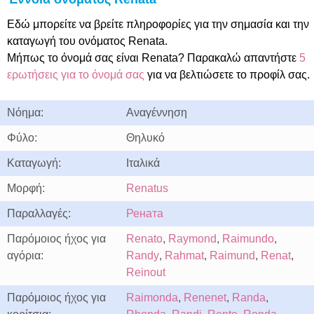
Εδώ μπορείτε να βρείτε πληροφορίες για την σημασία και την
καταγωγή του ονόματος Renata.
Μήπως το όνομά σας είναι Renata? Παρακαλώ απαντήστε
5
ερωτήσεις για το όνομά σας
για να βελτιώσετε το προφίλ σας.
Νόημα:
Αναγέννηση
Φύλο:
Θηλυκό
Καταγωγή:
Ιταλικά
Μορφή:
Renatus
Παραλλαγές:
Рената
Παρόμοιος ήχος για
Renato
,
Raymond
,
Raimundo
,
αγόρια:
Randy
,
Rahmat
,
Raimund
,
Renat
,
Reinout
Παρόμοιος ήχος για
Raimonda
,
Renenet
,
Randa
,