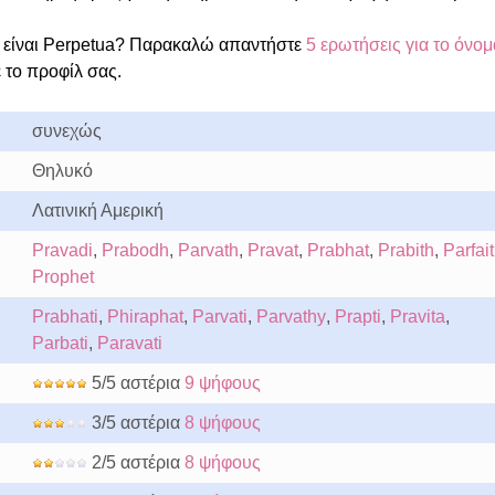
είναι Perpetua? Παρακαλώ απαντήστε
5 ερωτήσεις για το όνομ
 το προφίλ σας.
συνεχώς
Θηλυκό
Λατινική Αμερική
Pravadi
,
Prabodh
,
Parvath
,
Pravat
,
Prabhat
,
Prabith
,
Parfait
Prophet
Prabhati
,
Phiraphat
,
Parvati
,
Parvathy
,
Prapti
,
Pravita
,
Parbati
,
Paravati
5/5 αστέρια
9 ψήφους
3/5 αστέρια
8 ψήφους
2/5 αστέρια
8 ψήφους