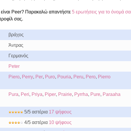
είναι Peer? Παρακαλώ απαντήστε
5 ερωτήσεις για το όνομά σα
προφίλ σας.
βράχος
Άντρας
Γερμανός
Peter
Piero
,
Perry
,
Per
,
Puro
,
Pouria
,
Peru
,
Pero
,
Pierro
Pura
,
Peri
,
Priya
,
Piper
,
Prairie
,
Pyrrha
,
Pure
,
Paraaha
5/5 αστέρια
17 ψήφους
4/5 αστέρια
10 ψήφους