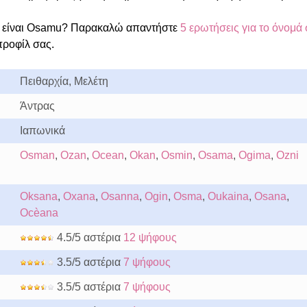
 είναι Osamu? Παρακαλώ απαντήστε
5 ερωτήσεις για το όνομά
προφίλ σας.
Πειθαρχία, Μελέτη
Άντρας
Ιαπωνικά
Osman
,
Ozan
,
Ocean
,
Okan
,
Osmin
,
Osama
,
Ogima
,
Ozni
Oksana
,
Oxana
,
Osanna
,
Ogin
,
Osma
,
Oukaina
,
Osana
,
Ocèana
4.5/5 αστέρια
12 ψήφους
3.5/5 αστέρια
7 ψήφους
3.5/5 αστέρια
7 ψήφους