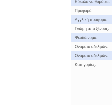
Εύκολο να θυμάστε:
Προφορά:
Αγγλική προφορά:
Γνώμη από ξένους:
Ψευδώνυμα:
Ονόματα αδελφών:
Ονόματα αδελφών:
Κατηγορίες: