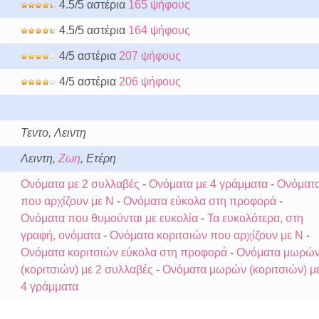
4.5/5 αστέρια
165 ψήφους
4.5/5 αστέρια
164 ψήφους
4/5 αστέρια
207 ψήφους
4/5 αστέρια
206 ψήφους
Τεντο, Λειντη
Λειντη,
Ζωη
, Ετέρη
Ονόματα με 2 συλλαβές
-
Ονόματα με 4 γράμματα
-
Ονόματ
που αρχίζουν με N
-
Ονόματα εύκολα στη προφορά
-
Ονόματα που θυμούνται με ευκολία
-
Τα ευκολότερα, στη
γραφή, ονόματα
-
Ονόματα κοριτσιών που αρχίζουν με N
-
Ονόματα κοριτσιών εύκολα στη προφορά
-
Ονόματα μωρώ
(κοριτσιών) με 2 συλλαβές
-
Ονόματα μωρών (κοριτσιών) μ
4 γράμματα