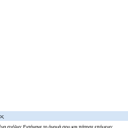
ος
ένα σχόλιο; Εισήγαγε το όνομά σου και πάτησε επόμενο: