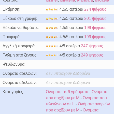
κορίτσια:
Mishel
,
Mikaella
,
Mangala
,
Micaela
Εκτίμηση:
4.5/5 αστέρια
274 ψήφους
Εύκολο στη γραφή:
4.5/5 αστέρια
201 ψήφους
Εύκολο να θυμάστε:
4.5/5 αστέρια
199 ψήφους
Προφορά:
4.5/5 αστέρια
199 ψήφους
Αγγλική προφορά:
4/5 αστέρια
247 ψήφους
Γνώμη από ξένους:
4/5 αστέρια
249 ψήφους
Ψευδώνυμα:
Ονόματα αδελφών:
Δεν υπάρχουν δεδομένα
Ονόματα αδελφών:
Δεν υπάρχουν δεδομένα
Κατηγορίες:
Ονόματα με 6 γράμματα
-
Ονόματα
που αρχίζουν με M
-
Ονόματα που
τελειώνουν σε L
-
Ονόματα αγοριών
που αρχίζουν με M
-
Ονόματα