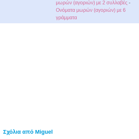
μωρών (αγοριών) με 2 συλλαβές
-
Ονόματα μωρών (αγοριών) με 6
γράμματα
Σχόλια από Miguel