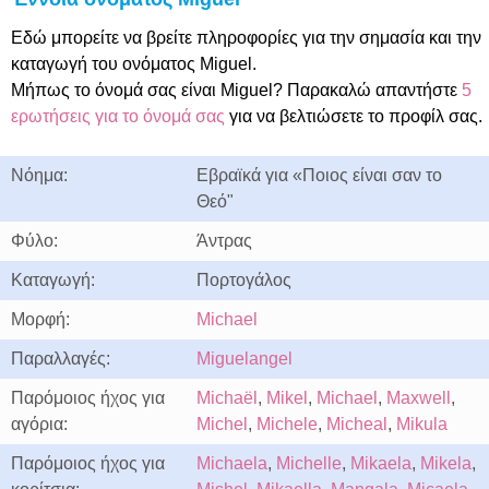
Εδώ μπορείτε να βρείτε πληροφορίες για την σημασία και την
καταγωγή του ονόματος Miguel.
Μήπως το όνομά σας είναι Miguel? Παρακαλώ απαντήστε
5
ερωτήσεις για το όνομά σας
για να βελτιώσετε το προφίλ σας.
Νόημα:
Εβραϊκά για «Ποιος είναι σαν το
Θεό"
Φύλο:
Άντρας
Καταγωγή:
Πορτογάλος
Μορφή:
Michael
Παραλλαγές:
Miguelangel
Παρόμοιος ήχος για
Michaël
,
Mikel
,
Michael
,
Maxwell
,
αγόρια:
Michel
,
Michele
,
Micheal
,
Mikula
Παρόμοιος ήχος για
Michaela
,
Michelle
,
Mikaela
,
Mikela
,