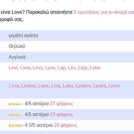
 είναι Love? Παρακαλώ απαντήστε
5 ερωτήσεις για το όνομά σα
προφίλ σας.
γεμάτη αγάπη
Θηλυκό
Αγγλικά
Levi
,
Livio
,
Levy
,
Lyov
,
Lap
,
Lev
,
Lipp
,
Lobo
Livia
,
Liubov
,
Lupe
,
Liva
,
Luba
,
Lyubov
,
Lyuba
,
Livvy
4/5 αστέρια
27 ψήφους
4/5 αστέρια
15 ψήφους
4.5/5 αστέρια
16 ψήφους