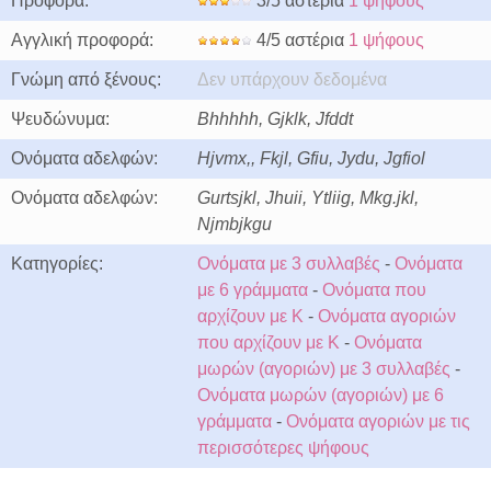
Προφορά:
3/5 αστέρια
1 ψήφους
Αγγλική προφορά:
4/5 αστέρια
1 ψήφους
Γνώμη από ξένους:
Δεν υπάρχουν δεδομένα
Ψευδώνυμα:
Bhhhhh, Gjklk, Jfddt
Ονόματα αδελφών:
Hjvmx,, Fkjl, Gfiu, Jydu, Jgfiol
Ονόματα αδελφών:
Gurtsjkl, Jhuii, Ytliig, Mkg.jkl,
Njmbjkgu
Κατηγορίες:
Ονόματα με 3 συλλαβές
-
Ονόματα
με 6 γράμματα
-
Ονόματα που
αρχίζουν με K
-
Ονόματα αγοριών
που αρχίζουν με K
-
Ονόματα
μωρών (αγοριών) με 3 συλλαβές
-
Ονόματα μωρών (αγοριών) με 6
γράμματα
-
Ονόματα αγοριών με τις
περισσότερες ψήφους