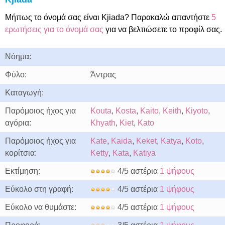
Μήπως το όνομά σας είναι Kjiada? Παρακαλώ απαντήστε
5
ερωτήσεις για το όνομά σας
για να βελτιώσετε το προφίλ σας.
Νόημα:
Φύλο:
Άντρας
Καταγωγή:
Παρόμοιος ήχος για
Kouta
,
Kosta
,
Kaito
,
Keith
,
Kiyoto
,
αγόρια:
Khyath
,
Kiet
,
Kato
Παρόμοιος ήχος για
Kate
,
Kaida
,
Keket
,
Katya
,
Koto
,
κορίτσια:
Ketty
,
Kata
,
Katiya
Εκτίμηση:
4/5 αστέρια
1 ψήφους
Εύκολο στη γραφή:
4/5 αστέρια
1 ψήφους
Εύκολο να θυμάστε:
4/5 αστέρια
1 ψήφους