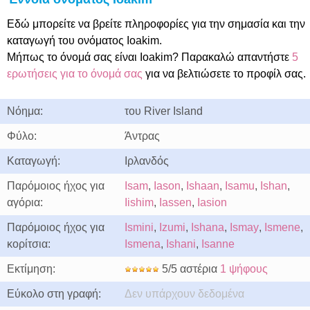
Εδώ μπορείτε να βρείτε πληροφορίες για την σημασία και την
καταγωγή του ονόματος Ioakim.
Μήπως το όνομά σας είναι Ioakim? Παρακαλώ απαντήστε
5
ερωτήσεις για το όνομά σας
για να βελτιώσετε το προφίλ σας.
Νόημα:
του River Island
Φύλο:
Άντρας
Καταγωγή:
Ιρλανδός
Παρόμοιος ήχος για
Isam
,
Iason
,
Ishaan
,
Isamu
,
Ishan
,
αγόρια:
Iishim
,
Iassen
,
Iasion
Παρόμοιος ήχος για
Ismini
,
Izumi
,
Ishana
,
Ismay
,
Ismene
,
κορίτσια:
Ismena
,
Ishani
,
Isanne
Εκτίμηση:
5/5 αστέρια
1 ψήφους
Εύκολο στη γραφή:
Δεν υπάρχουν δεδομένα