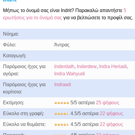
Μήπως το όνομά σας είναι Indrit? Παρακαλώ απαντήστε
5
ερωτήσεις για το όνομά σας
για να βελτιώσετε το προφίλ σας.
Νόημα:
Φύλο:
Άντρας
Καταγωγή:
Παρόμοιος ήχος για
Inderdath
,
Inderdew
,
Indra Heriadi
,
αγόρια:
Indra Wahyudi
Παρόμοιος ήχος για
Indrawti
κορίτσια:
Εκτίμηση:
5/5 αστέρια
25 ψήφους
Εύκολο στη γραφή:
4.5/5 αστέρια
22 ψήφους
Εύκολο να θυμάστε:
4.5/5 αστέρια
22 ψήφους