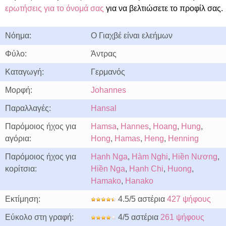
ερωτήσεις για το όνομά σας
για να βελτιώσετε το προφίλ σας.
Νόημα:
Ο Γιαχβέ είναι ελεήμων
Φύλο:
Άντρας
Καταγωγή:
Γερμανός
Μορφή:
Johannes
Παραλλαγές:
Hansal
Παρόμοιος ήχος για
Hamsa
,
Hannes
,
Hoang
,
Hung
,
αγόρια:
Hong
,
Hamas
,
Heng
,
Henning
Παρόμοιος ήχος για
Hạnh Nga
,
Hàm Nghi
,
Hiền Nương
,
κορίτσια:
Hiền Nga
,
Hạnh Chi
,
Huong
,
Hamako
,
Hanako
Εκτίμηση:
4.5/5 αστέρια
427 ψήφους
Εύκολο στη γραφή:
4/5 αστέρια
261 ψήφους