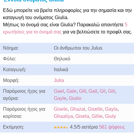
Εδώ μπορείτε να βρείτε πληροφορίες για την σημασία και την
καταγωγή του ονόματος Giulia.
Μήπως το όνομά σας είναι Giulia? Παρακαλώ απαντήστε
5
ερωτήσεις για το όνομά σας
για να βελτιώσετε το προφίλ σας.
Νόημα:
Οι άνθρωποι του Julus
Φύλο:
Θηλυκό
Καταγωγή:
Ιταλικά
Μορφή:
Julia
Παρόμοιος ήχος για
Gael
,
Gale
,
Gill
,
Gail
,
Gil
,
Gili
,
αγόρια:
Gayle
,
Giulio
Παρόμοιος ήχος για
Gisele
,
Ghazal
,
Giselle
,
Gayla
,
κορίτσια:
Ghaaliya
,
Gisela
,
Gillie
,
Giuly
Εκτίμηση:
4.5/5 αστέρια
561 ψήφους