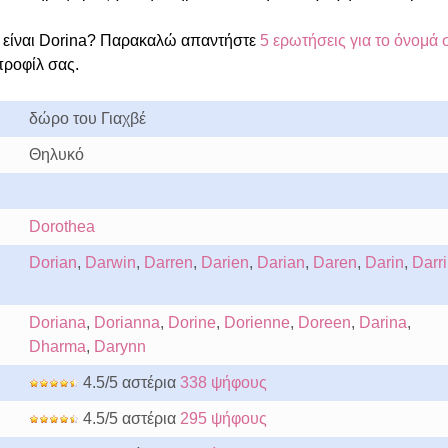
είναι Dorina? Παρακαλώ απαντήστε
5 ερωτήσεις για το όνομά 
προφίλ σας.
δώρο του Γιαχβέ
Θηλυκό
Dorothea
Dorian
,
Darwin
,
Darren
,
Darien
,
Darian
,
Daren
,
Darin
,
Darr
Doriana
,
Dorianna
,
Dorine
,
Dorienne
,
Doreen
,
Darina
,
Dharma
,
Darynn
4.5/5 αστέρια
338 ψήφους
4.5/5 αστέρια
295 ψήφους