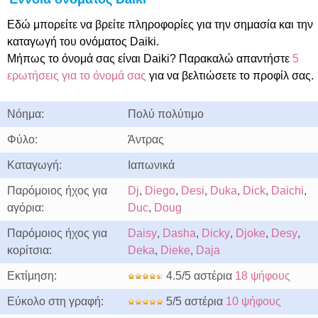
Εδώ μπορείτε να βρείτε πληροφορίες για την σημασία και την
καταγωγή του ονόματος Daiki.
Μήπως το όνομά σας είναι Daiki? Παρακαλώ απαντήστε
5
ερωτήσεις για το όνομά σας
για να βελτιώσετε το προφίλ σας.
Νόημα:
Πολύ πολύτιμο
Φύλο:
Άντρας
Καταγωγή:
Ιαπωνικά
Παρόμοιος ήχος για
Dj
,
Diego
,
Desi
,
Duka
,
Dick
,
Daichi
,
αγόρια:
Duc
,
Doug
Παρόμοιος ήχος για
Daisy
,
Dasha
,
Dicky
,
Djoke
,
Desy
,
κορίτσια:
Deka
,
Dieke
,
Daja
Εκτίμηση:
4.5/5 αστέρια
18 ψήφους
Εύκολο στη γραφή:
5/5 αστέρια
10 ψήφους