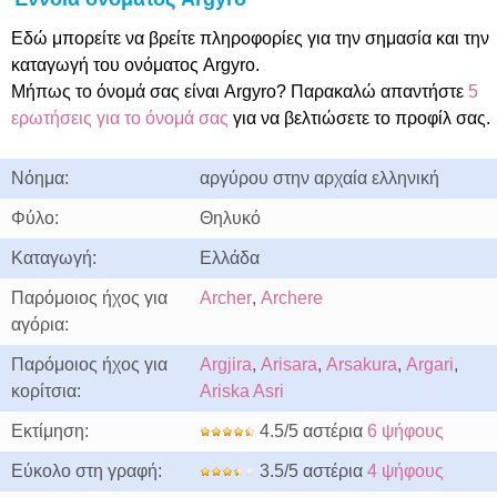
Εδώ μπορείτε να βρείτε πληροφορίες για την σημασία και την
καταγωγή του ονόματος Argyro.
Μήπως το όνομά σας είναι Argyro? Παρακαλώ απαντήστε
5
ερωτήσεις για το όνομά σας
για να βελτιώσετε το προφίλ σας.
Νόημα:
αργύρου στην αρχαία ελληνική
Φύλο:
Θηλυκό
Καταγωγή:
Ελλάδα
Παρόμοιος ήχος για
Archer
,
Archere
αγόρια:
Παρόμοιος ήχος για
Argjira
,
Arisara
,
Arsakura
,
Argari
,
κορίτσια:
Ariska Asri
Εκτίμηση:
4.5/5 αστέρια
6 ψήφους
Εύκολο στη γραφή:
3.5/5 αστέρια
4 ψήφους