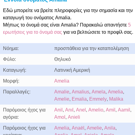
Εδώ μπορείτε να βρείτε πληροφορίες για την σημασία και την
καταγωγή του ονόματος Amalia.
Μήπως το όνομά σας είναι Amalia? Παρακαλώ απαντήστε
5
ερωτήσεις για το όνομά σας
για να βελτιώσετε το προφίλ σας.
Νόημα:
προσπάθεια για την καταπολέμηση
Φύλο:
Θηλυκό
Καταγωγή:
Λατινική Αμερική
Μορφή:
Amelia
Παραλλαγές:
Amalie
,
Amalius
,
Amela
,
Amelia
,
Amelie
,
Emalia
,
Emmely
,
Malika
Παρόμοιος ήχος για
Anil
,
Anıl
,
Anel
,
Amelio
,
Amil
,
Aamil
,
αγόρια:
Amol
,
Anieli
Παρόμοιος ήχος για
Amelia
,
Anaël
,
Amelie
,
Anila
,