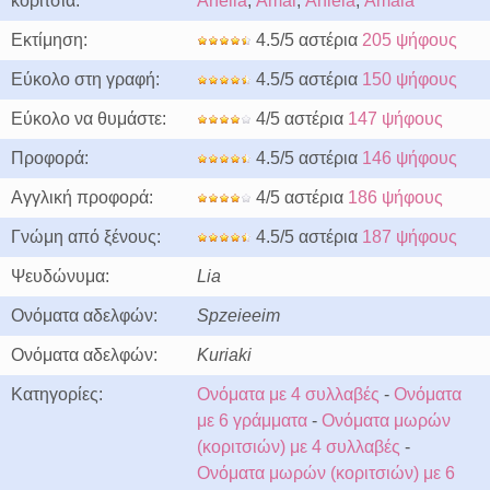
κορίτσια:
Anelia
,
Amal
,
Aniela
,
Amala
Εκτίμηση:
4.5/5 αστέρια
205 ψήφους
Εύκολο στη γραφή:
4.5/5 αστέρια
150 ψήφους
Εύκολο να θυμάστε:
4/5 αστέρια
147 ψήφους
Προφορά:
4.5/5 αστέρια
146 ψήφους
Αγγλική προφορά:
4/5 αστέρια
186 ψήφους
Γνώμη από ξένους:
4.5/5 αστέρια
187 ψήφους
Ψευδώνυμα:
Lia
Ονόματα αδελφών:
Spzeieeim
Ονόματα αδελφών:
Kuriaki
Κατηγορίες:
Ονόματα με 4 συλλαβές
-
Ονόματα
με 6 γράμματα
-
Ονόματα μωρών
(κοριτσιών) με 4 συλλαβές
-
Ονόματα μωρών (κοριτσιών) με 6