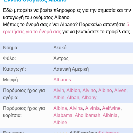
Εδώ μπορείτε να βρείτε πληροφορίες για την σημασία και την
καταγωγή του ονόματος Albano.
Μήπως το όνομά σας είναι Albano? Παρακαλώ απαντήστε
5
ερωτήσεις για το όνομά σας
για να βελτιώσετε το προφίλ σας.
Νόημα:
Λευκό
Φύλο:
Άντρας
Καταγωγή:
Λατινική Αμερική
Μορφή:
Albanus
Παρόμοιος ήχος για
Alvin
,
Albion
,
Alvino
,
Albino
,
Alven
,
αγόρια:
Albin
,
Alban
,
Albany
Παρόμοιος ήχος για
Albina
,
Alvina
,
Alvinia
,
Aelfwine
,
κορίτσια:
Alabama
,
Aholibamah
,
Albinia
,
Albine