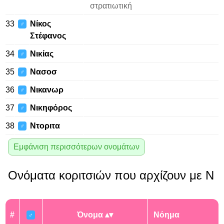
στρατιωτική
33
Νίκος
♂
Στέφανος
34
Νικίας
♂
35
Νασοσ
♂
36
Νικανωρ
♂
37
Νικηφόρος
♂
38
Ντοριτα
♂
Εμφάνιση περισσότερων ονομάτων
Ονόματα κοριτσιών που αρχίζουν με Ν
#
Όνομα
Νόημα
♂