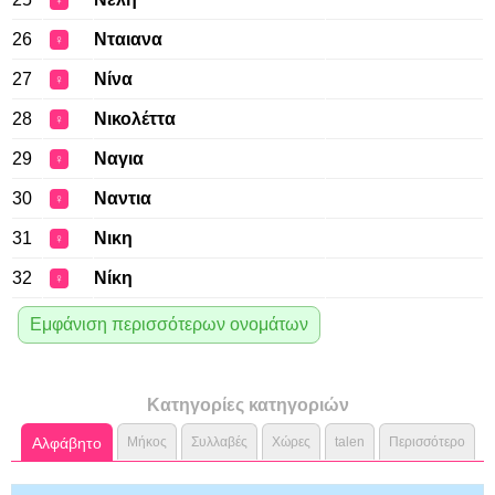
♀
26
Νταιανα
♀
27
Νίνα
♀
28
Νικολέττα
♀
29
Ναγια
♀
30
Ναντια
♀
31
Νικη
♀
32
Νίκη
♀
Εμφάνιση περισσότερων ονομάτων
Κατηγορίες κατηγοριών
Αλφάβητο
Μήκος
Συλλαβές
Χώρες
talen
Περισσότερο