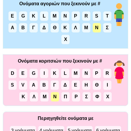
Ονόματα αγοριών που ξεκινούν με #
E
G
K
L
M
N
P
R
S
T
Α
Β
Γ
Δ
Θ
Κ
Λ
Μ
Ν
Σ
Χ
Ονόματα κοριτσιών που ξεκινούν με #
D
E
G
I
K
L
M
N
P
R
S
V
Α
Β
Γ
Δ
Ε
Η
Θ
Ι
Κ
Λ
Μ
Ν
Π
Ρ
Σ
Φ
Χ
Περιηγηθείτε ονόματα με
3 γράμματα
4 γράμματα
5 γράμματα
6 γράμματα