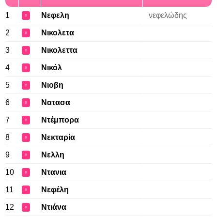
1
Νεφελη
νεφελώδης
♀
2
Νικολετα
♀
3
Νικολεττα
♀
4
Νικόλ
♀
5
Νιοβη
♀
6
Νατασα
♀
7
Ντέμπορα
♀
8
Νεκταρία
♀
9
Νελλη
♀
10
Ντανια
♀
11
Νεφέλη
♀
12
Ντιάνα
♀