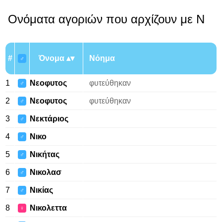
Ονόματα αγοριών που αρχίζουν με Ν
#
Όνομα
Νόημα
♂
1
Νεοφυτος
φυτεύθηκαν
♂
2
Νεοφυτος
φυτεύθηκαν
♂
3
Νεκτάριος
♂
4
Νικο
♂
5
Νικήτας
♂
6
Νικολασ
♂
7
Νικίας
♂
8
Νικολεττα
♀