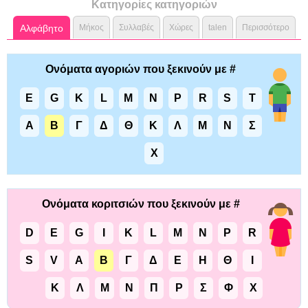
Κατηγορίες κατηγοριών
Αλφάβητο
Μήκος
Συλλαβές
Χώρες
talen
Περισσότερο
Ονόματα αγοριών που ξεκινούν με #
E
G
K
L
M
N
P
R
S
T
Α
Β
Γ
Δ
Θ
Κ
Λ
Μ
Ν
Σ
Χ
Ονόματα κοριτσιών που ξεκινούν με #
D
E
G
I
K
L
M
N
P
R
S
V
Α
Β
Γ
Δ
Ε
Η
Θ
Ι
Κ
Λ
Μ
Ν
Π
Ρ
Σ
Φ
Χ