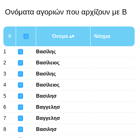
Ονόματα αγοριών που αρχίζουν με Β
#
Όνομα
Νόημα
♂
1
Βασίλης
♂
2
Βασίλειος
♂
3
Βασίλης
♂
4
Βασίλειος
♂
5
Βασιλησ
♂
6
Βαγγελησ
♂
7
Βαγγελησ
♂
8
Βασιλησ
♂