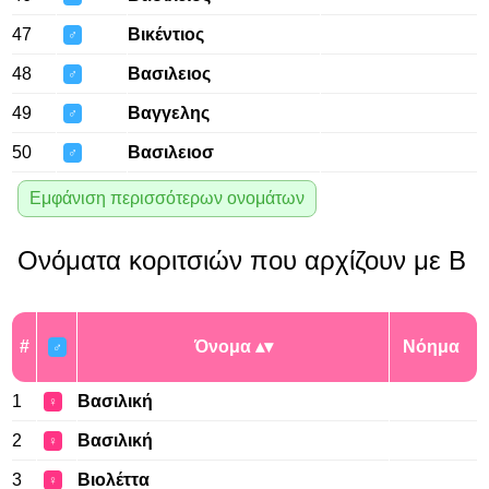
47
Βικέντιος
♂
48
Βασιλειος
♂
49
Βαγγελης
♂
50
Βασιλειοσ
♂
Εμφάνιση περισσότερων ονομάτων
Ονόματα κοριτσιών που αρχίζουν με Β
#
Όνομα
Νόημα
♂
1
Βασιλική
♀
2
Βασιλική
♀
3
Βιολέττα
♀