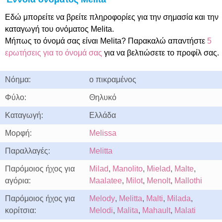
Εδώ μπορείτε να βρείτε πληροφορίες για την σημασία και την
καταγωγή του ονόματος Melita.
Μήπως το όνομά σας είναι Melita? Παρακαλώ απαντήστε
5
ερωτήσεις για το όνομά σας
για να βελτιώσετε το προφίλ σας.
Νόημα:
ο πικραμένος
Φύλο:
Θηλυκό
Καταγωγή:
Ελλάδα
Μορφή:
Melissa
Παραλλαγές:
Melitta
Παρόμοιος ήχος για
Milad
,
Manolito
,
Mielad
,
Malte
,
αγόρια:
Maalatee
,
Milot
,
Menolt
,
Mallothi
Παρόμοιος ήχος για
Melody
,
Melitta
,
Malti
,
Milada
,
κορίτσια:
Melodi
,
Malita
,
Mahault
,
Malati