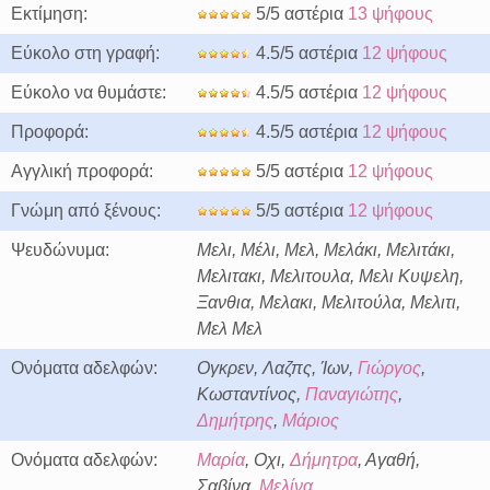
Εκτίμηση:
5/5 αστέρια
13 ψήφους
Εύκολο στη γραφή:
4.5/5 αστέρια
12 ψήφους
Εύκολο να θυμάστε:
4.5/5 αστέρια
12 ψήφους
Προφορά:
4.5/5 αστέρια
12 ψήφους
Αγγλική προφορά:
5/5 αστέρια
12 ψήφους
Γνώμη από ξένους:
5/5 αστέρια
12 ψήφους
Ψευδώνυμα:
Μελι, Μέλι, Μελ, Μελάκι, Μελιτάκι,
Μελιτακι, Μελιτουλα, Μελι Κυψελη,
Ξανθια, Μελακι, Μελιτούλα, Μελιτι,
Μελ Μελ
Ονόματα αδελφών:
Ογκρεν, Λαζπς, Ίων,
Γιώργος
,
Κωσταντίνος,
Παναγιώτης
,
Δημήτρης
,
Μάριος
Ονόματα αδελφών:
Μαρία
, Οχι,
Δήμητρα
, Αγαθή,
Σαβίνα,
Μελίνα