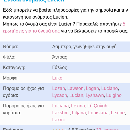
Εδώ μπορείτε να βρείτε πληροφορίες για την σημασία και την
καταγωγή του ονόματος Lucien.
Μήπως το όνομά σας είναι Lucien? Παρακαλώ απαντήστε
5
ερωτήσεις για το όνομά σας
για να βελτιώσετε το προφίλ σας.
Νόημα:
Λαμπερό, γεννήθηκε στην αυγή
Φύλο:
Άντρας
Καταγωγή:
Γάλλος
Μορφή:
Luke
Παρόμοιος ήχος για
Lozan
,
Lawson
,
Logan
,
Luciano
,
αγόρια:
Lycaon
,
Lucian
,
Lyshawn
,
Luigino
Παρόμοιος ήχος για
Luciana
,
Lexina
,
Lệ Quỳnh
,
κορίτσια:
Lakshmi
,
Liljana
,
Louisiana
,
Lexine
,
Laxmi