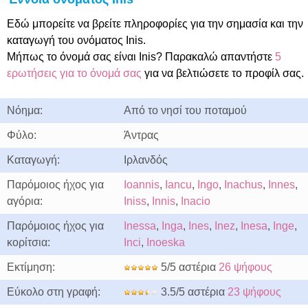
Εδώ μπορείτε να βρείτε πληροφορίες για την σημασία και την
καταγωγή του ονόματος Inis.
Μήπως το όνομά σας είναι Inis? Παρακαλώ απαντήστε
5
ερωτήσεις για το όνομά σας
για να βελτιώσετε το προφίλ σας.
Νόημα:
Από το νησί του ποταμού
Φύλο:
Άντρας
Καταγωγή:
Ιρλανδός
Παρόμοιος ήχος για
Ioannis
,
Iancu
,
Ingo
,
Inachus
,
Innes
,
αγόρια:
Iniss
,
Innis
,
Inacio
Παρόμοιος ήχος για
Inessa
,
Inga
,
Ines
,
Inez
,
Inesa
,
Inge
,
κορίτσια:
Inci
,
Inoeska
Εκτίμηση:
5/5 αστέρια
26 ψήφους
Εύκολο στη γραφή:
3.5/5 αστέρια
23 ψήφους