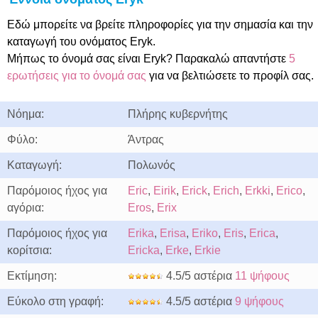
Εδώ μπορείτε να βρείτε πληροφορίες για την σημασία και την
καταγωγή του ονόματος Eryk.
Μήπως το όνομά σας είναι Eryk? Παρακαλώ απαντήστε
5
ερωτήσεις για το όνομά σας
για να βελτιώσετε το προφίλ σας.
Νόημα:
Πλήρης κυβερνήτης
Φύλο:
Άντρας
Καταγωγή:
Πολωνός
Παρόμοιος ήχος για
Eric
,
Eirik
,
Erick
,
Erich
,
Erkki
,
Erico
,
αγόρια:
Eros
,
Erix
Παρόμοιος ήχος για
Erika
,
Erisa
,
Eriko
,
Eris
,
Erica
,
κορίτσια:
Ericka
,
Erke
,
Erkie
Εκτίμηση:
4.5/5 αστέρια
11 ψήφους
Εύκολο στη γραφή:
4.5/5 αστέρια
9 ψήφους