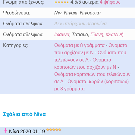
Γνώμη από ξένους:
4.5/5 αστέρια
4 ψήφους
Ψευδώνυμα:
Νιν, Νινακι, Νινουσκα
Ονόματα αδελφών:
Δεν υπάρχουν δεδομένα
Ονόματα αδελφών:
Ιωαννα
, Τατιανα,
Ελενη
,
Φωτεινή
Κατηγορίες:
Ονόματα με 8 γράμματα
-
Ονόματα
που αρχίζουν με Ν
-
Ονόματα που
τελειώνουν σε Α
-
Ονόματα
κοριτσιών που αρχίζουν με Ν
-
Ονόματα κοριτσιών που τελειώνουν
σε Α
-
Ονόματα μωρών (κοριτσιών)
με 8 γράμματα
Σχόλια από Νίνα
Νίνα 2020-01-19