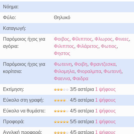
Νόημα:
Φύλο:
Θηλυκό
Καταγωγή:
Παρόμοιος ήχος για
Φοιβος
,
Φίλιππος
,
Φλωρος
,
Φινεες
,
αγόρια:
Φιλιππος
,
Φιλάρετος
,
Φωτιος
,
Φηστος
Παρόμοιος ήχος για
Φωτεινη
,
Φοιβη
,
Φραντζεσκα
,
κορίτσια:
Φιλομηλα
,
Φιοραλμπα
,
Φωτεινή
,
Φαεννα
,
Φαιδρα
Εκτίμηση:
3/5 αστέρια
1 ψήφους
Εύκολο στη γραφή:
4/5 αστέρια
1 ψήφους
Εύκολο να θυμάστε:
4/5 αστέρια
1 ψήφους
Προφορά:
5/5 αστέρια
1 ψήφους
Αγγλική προφορά:
4/5 αστέρια
1 ψήφους