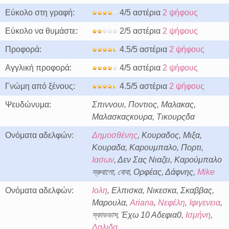
Εύκολο στη γραφή:
4/5 αστέρια
2 ψήφους
Εύκολο να θυμάστε:
2/5 αστέρια
2 ψήφους
Προφορά:
4.5/5 αστέρια
2 ψήφους
Αγγλική προφορά:
4/5 αστέρια
2 ψήφους
Γνώμη από ξένους:
4.5/5 αστέρια
2 ψήφους
Ψευδώνυμα:
Σπιννουι, Ποντιος, Μαλακας,
Μαλασκαςκουρα, Τικουρςδα
Ονόματα αδελφών:
Δημοσθένης
, Κουραδος, Μιξα,
Κουραδα, Καρουμπαλο, Πορτι,
Ιασων
, Δεν Σας Νιαζει, Καρούμπαλο
স্রুবালো, বোবা, Ορφέας, Δάφνης,
Mike
Ονόματα αδελφών:
Ιολη
, Ελπισκα, Νικεσκα, Σκαββας,
Μαρουλα,
Ariana
,
Νεφέλη
,
Ιφιγενεια
,
স্কাভভাস, Έχω 10 Αδεφια0,
Ισμήνη
,
Δαλιδα