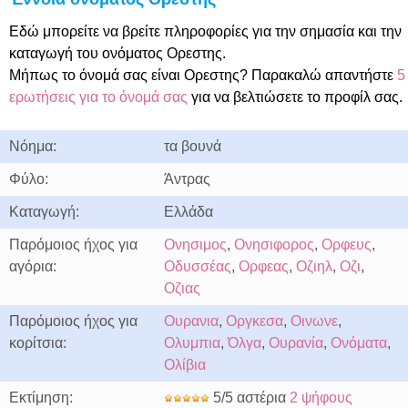
Εδώ μπορείτε να βρείτε πληροφορίες για την σημασία και την
καταγωγή του ονόματος Ορεστης.
Μήπως το όνομά σας είναι Ορεστης? Παρακαλώ απαντήστε
5
ερωτήσεις για το όνομά σας
για να βελτιώσετε το προφίλ σας.
Νόημα:
τα βουνά
Φύλο:
Άντρας
Καταγωγή:
Ελλάδα
Παρόμοιος ήχος για
Ονησιμος
,
Ονησιφορος
,
Ορφευς
,
αγόρια:
Οδυσσέας
,
Ορφεας
,
Οζιηλ
,
Οζι
,
Οζιας
Παρόμοιος ήχος για
Ουρανια
,
Οργκεσα
,
Οινωνε
,
κορίτσια:
Ολυμπια
,
Όλγα
,
Ουρανία
,
Ονόματα
,
Ολίβια
Εκτίμηση:
5/5 αστέρια
2 ψήφους