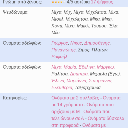
Γνώμη από ξένους:
4/5 αστέρια
17 ψήφους
Ψευδώνυμα:
Μίχα, Μιχ, Μιχα, Μιχαλιτσα, Μικα,
Μισελ, Μιχαλητσα, Μίκα, Μικη,
Κοντι, Μιχο, Μαικλ, Τουμου, Έλα,
Μίκι
Ονόματα αδελφών:
Γιώργος
,
Νικος
,
Δημοσθένης
,
Παναγιώτης
, Σιμος, Πλάτων,
Ραφαήλ
Ονόματα αδελφών:
Μιχα
,
Μαρία
,
Εβελινα
,
Μάργκω
,
Ραλίτσα,
Δημητρα
, Μιχαελα (Εγω),
Έλενα
,
Μαριάννα
,
Σταυριαννα
,
Ελευθερια
, Ταξιαρχουλα
Κατηγορίες:
Ονόματα με 2 συλλαβές
-
Ονόματα
με 14 γράμματα
-
Ονόματα που
αρχίζουν με Μ
-
Ονόματα που
τελειώνουν σε Α
-
Ονόματα δύσκολα
στη προφορά
-
Ονόματα με