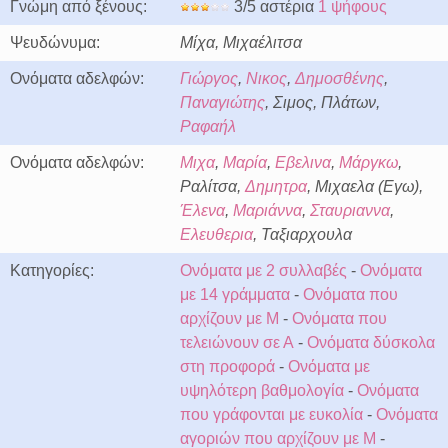
Γνώμη από ξένους:
3/5 αστέρια
1 ψήφους
Ψευδώνυμα:
Μίχα, Μιχαέλιτσα
Ονόματα αδελφών:
Γιώργος
,
Νικος
,
Δημοσθένης
,
Παναγιώτης
, Σιμος, Πλάτων,
Ραφαήλ
Ονόματα αδελφών:
Μιχα
,
Μαρία
,
Εβελινα
,
Μάργκω
,
Ραλίτσα,
Δημητρα
, Μιχαελα (Εγω),
Έλενα
,
Μαριάννα
,
Σταυριαννα
,
Ελευθερια
, Ταξιαρχουλα
Κατηγορίες:
Ονόματα με 2 συλλαβές
-
Ονόματα
με 14 γράμματα
-
Ονόματα που
αρχίζουν με Μ
-
Ονόματα που
τελειώνουν σε Α
-
Ονόματα δύσκολα
στη προφορά
-
Ονόματα με
υψηλότερη βαθμολογία
-
Ονόματα
που γράφονται με ευκολία
-
Ονόματα
αγοριών που αρχίζουν με Μ
-