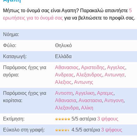
Μήπως το όνομά σας είναι Αγαπη? Παρακαλώ απαντήστε
5
ερωτήσεις για το όνομά σας
για να βελτιώσετε το προφίλ σας.
Νόημα:
Φύλο:
Θηλυκό
Καταγωγή:
Ελλάδα
Παρόμοιος ήχος για
Αθανασιος
,
Αριστειδης
,
Αγγελος
,
αγόρια:
Ανδρεας
,
Αλεξανδρος
,
Αντωνησ
,
Αλεξιος
,
Αντωνης
Παρόμοιος ήχος για
Αντιοπη
,
Αγγελικη
,
Αρτεμις
,
κορίτσια:
Αθανασια
,
Αναστασια
,
Αντιγονη
,
Αλεξανδρα
,
Αλίκη
Εκτίμηση:
5/5 αστέρια
3 ψήφους
Εύκολο στη γραφή:
4.5/5 αστέρια
3 ψήφους