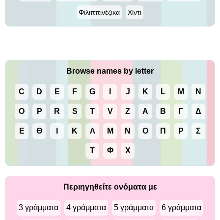
Φιλιππινέζικα
Χίντι
Browse names by letter
C
D
E
F
G
I
J
K
L
M
N
O
P
R
S
T
V
Z
Α
Β
Γ
Δ
Ε
Θ
Ι
Κ
Λ
Μ
Ν
Ο
Π
Ρ
Σ
Τ
Φ
Χ
Περιηγηθείτε ονόματα με
3 γράμματα
4 γράμματα
5 γράμματα
6 γράμματα