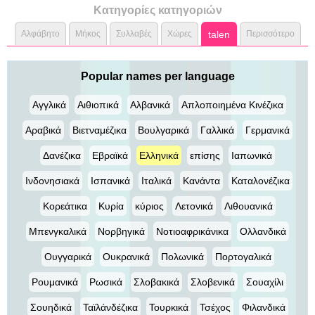
Κατηγορίες κατηγοριών
Αλφάβητο
Μήκος
Συλλαβές
Χώρες
talen
Περισσότερο
Popular names per language
Αγγλικά
Αιθιοπικά
Αλβανικά
Απλοποιημένα Κινέζικα
Αραβικά
Βιετναμέζικα
Βουλγαρικά
Γαλλικά
Γερμανικά
Δανέζικα
Εβραϊκά
Ελληνικά
επίσης
Ιαπωνικά
Ινδονησιακά
Ισπανικά
Ιταλικά
Κανάντα
Καταλονέζικα
Κορεάτικα
Κυρία
κύριος
Λετονικά
Λιθουανικά
Μπενγκαλικά
Νορβηγικά
Νοτιοαφρικάνικα
Ολλανδικά
Ουγγαρικά
Ουκρανικά
Πολωνικά
Πορτογαλικά
Ρουμανικά
Ρωσικά
Σλοβακικά
Σλοβενικά
Σουαχίλι
Σουηδικά
Ταϊλάνδέζικα
Τουρκικά
Τσέχος
Φιλανδικά