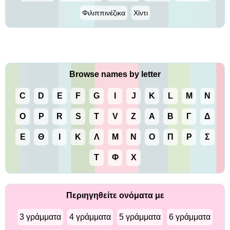
Φιλιππινέζικα
Χίντι
Browse names by letter
C
D
E
F
G
I
J
K
L
M
N
O
P
R
S
T
V
Z
Α
Β
Γ
Δ
Ε
Θ
Ι
Κ
Λ
Μ
Ν
Ο
Π
Ρ
Σ
Τ
Φ
Χ
Περιηγηθείτε ονόματα με
3 γράμματα
4 γράμματα
5 γράμματα
6 γράμματα