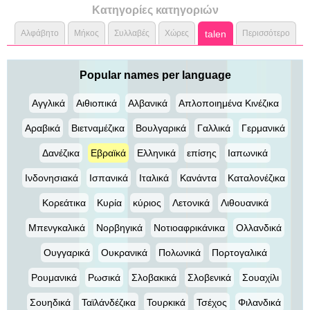
Κατηγορίες κατηγοριών
Αλφάβητο
Μήκος
Συλλαβές
Χώρες
talen
Περισσότερο
Popular names per language
Αγγλικά
Αιθιοπικά
Αλβανικά
Απλοποιημένα Κινέζικα
Αραβικά
Βιετναμέζικα
Βουλγαρικά
Γαλλικά
Γερμανικά
Δανέζικα
Εβραϊκά
Ελληνικά
επίσης
Ιαπωνικά
Ινδονησιακά
Ισπανικά
Ιταλικά
Κανάντα
Καταλονέζικα
Κορεάτικα
Κυρία
κύριος
Λετονικά
Λιθουανικά
Μπενγκαλικά
Νορβηγικά
Νοτιοαφρικάνικα
Ολλανδικά
Ουγγαρικά
Ουκρανικά
Πολωνικά
Πορτογαλικά
Ρουμανικά
Ρωσικά
Σλοβακικά
Σλοβενικά
Σουαχίλι
Σουηδικά
Ταϊλάνδέζικα
Τουρκικά
Τσέχος
Φιλανδικά